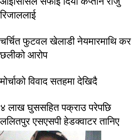
आईसिसिले सफाइ दियो कप्तान राजु
रिजाललाई
चर्चित फुटवल खेलाडी ​नेयमारमाथि कर
छलीको आरोप
मोर्चाको विवाद सतहमा देखिदै
४ लाख घुससहित पक्राउ परेपछि
ललितपुर एसएसपी हेडक्वाटर तानिए