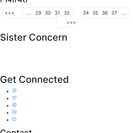
(current)
<<<
…
29
30
31
32
33
34
35
36
37
…
>>>
Sister Concern
Get Connected
Contact