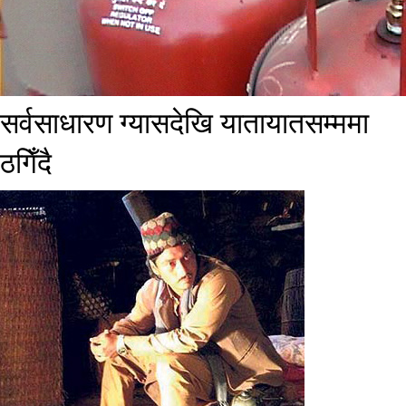
सर्वसाधारण ग्यासदेखि यातायातसम्ममा
ठगिँदै