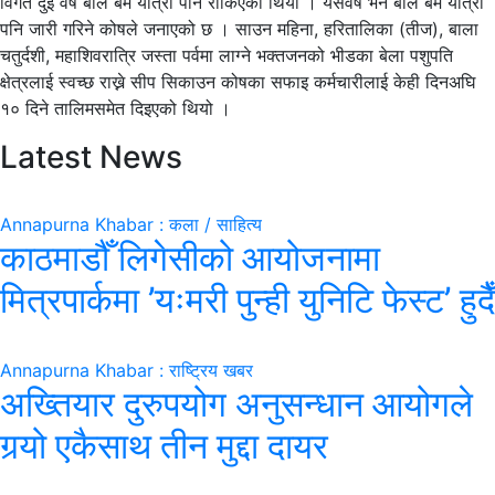
विगत दुई वर्ष बोल बम यात्रा पनि रोकिएको थियो । यसवर्ष भने बोल बम यात्रा
पनि जारी गरिने कोषले जनाएको छ । साउन महिना, हरितालिका (तीज), बाला
चतुर्दशी, महाशिवरात्रि जस्ता पर्वमा लाग्ने भक्तजनको भीडका बेला पशुपति
क्षेत्रलाई स्वच्छ राख्ने सीप सिकाउन कोषका सफाइ कर्मचारीलाई केही दिनअघि
१० दिने तालिमसमेत दिइएको थियो ।
Latest News
Annapurna Khabar : कला / साहित्य
काठमाडौँ लिगेसीको आयोजनामा
मित्रपार्कमा ’यःमरी पुन्ही युनिटि फेस्ट’ हुदैँ
Annapurna Khabar : राष्ट्रिय खबर
अख्तियार दुरुपयोग अनुसन्धान आयोगले
गर्‍यो एकैसाथ तीन मुद्दा दायर