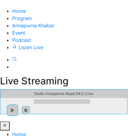
Home
Program
Annapurna Khabar
Event
Podcast
Listen Live
Live Streaming
Radio Annapurna Nepal 94.0 | Live
Home