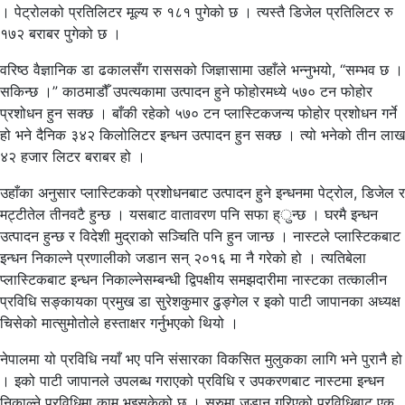
। पेट्रोलको प्रतिलिटर मूल्य रु १८१ पुगेको छ । त्यस्तै डिजेल प्रतिलिटर रु
१७२ बराबर पुगेको छ ।
वरिष्ठ वैज्ञानिक डा ढकालसँग राससको जिज्ञासामा उहाँले भन्नुभयो, “सम्भव छ ।
सकिन्छ ।” काठमाडौँ उपत्यकामा उत्पादन हुने फोहोरमध्ये ५७० टन फोहोर
प्रशोधन हुन सक्छ । बाँकी रहेको ५७० टन प्लास्टिकजन्य फोहोर प्रशोधन गर्ने
हो भने दैनिक ३४२ किलोलिटर इन्धन उत्पादन हुन सक्छ । त्यो भनेको तीन लाख
४२ हजार लिटर बराबर हो ।
उहाँका अनुसार प्लास्टिकको प्रशोधनबाट उत्पादन हुने इन्धनमा पेट्रोल, डिजेल र
मट्टीतेल तीनवटै हुन्छ । यसबाट वातावरण पनि सफा ह्ुन्छ । घरमै इन्धन
उत्पादन हुन्छ र विदेशी मुद्राको सञ्चिति पनि हुन जान्छ । नास्टले प्लास्टिकबाट
इन्धन निकाल्ने प्रणालीको जडान सन् २०१६ मा नै गरेको हो । त्यतिबेला
प्लास्टिकबाट इन्धन निकाल्नेसम्बन्धी द्विपक्षीय समझदारीमा नास्टका तत्कालीन
प्रविधि सङ्कायका प्रमुख डा सुरेशकुमार ढुङ्गेल र इको पाटी जापानका अध्यक्ष
चिसेको मात्सुमोतोले हस्ताक्षर गर्नुभएको थियो ।
नेपालमा यो प्रविधि नयाँ भए पनि संसारका विकसित मुलुकका लागि भने पुरानै हो
। इको पाटी जापानले उपलब्ध गराएको प्रविधि र उपकरणबाट नास्टमा इन्धन
निकाल्ने प्रविधिमा काम भइसकेको छ । सुरुमा जडान गरिएको प्रविधिबाट एक