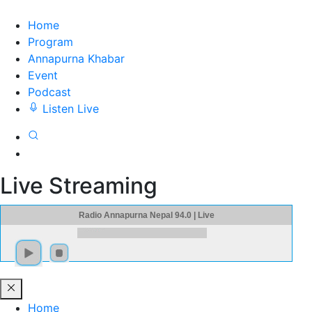
Home
Program
Annapurna Khabar
Event
Podcast
Listen Live
Live Streaming
Radio Annapurna Nepal 94.0 | Live
Home