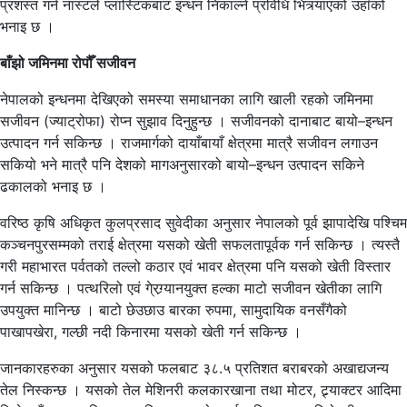
प्रशस्त गर्न नास्टले प्लास्टिकबाट इन्धन निकाल्ने प्रविधि भित्र्याएको उहाँको
भनाइ छ ।
बाँझो जमिनमा रोपौँ सजीवन
नेपालको इन्धनमा देखिएको समस्या समाधानका लागि खाली रहको जमिनमा
सजीवन (ज्याट्रोफा) रोप्न सुझाव दिनुहुन्छ । सजीवनको दानाबाट बायो–इन्धन
उत्पादन गर्न सकिन्छ । राजमार्गको दायाँबायाँ क्षेत्रमा मात्रै सजीवन लगाउन
सकियो भने मात्रै पनि देशको मागअनुसारको बायो–इन्धन उत्पादन सकिने
ढकालको भनाइ छ ।
वरिष्ठ कृषि अधिकृत कुलप्रसाद सुवेदीका अनुसार नेपालको पूर्व झापादेखि पश्चिम
कञ्चनपुरसम्मको तराई क्षेत्रमा यसको खेती सफलतापूर्वक गर्न सकिन्छ । त्यस्तै
गरी महाभारत पर्वतको तल्लो कठार एवं भावर क्षेत्रमा पनि यसको खेती विस्तार
गर्न सकिन्छ । पत्थरिलो एवं गे्रग्र्यानयुक्त हल्का माटो सजीवन खेतीका लागि
उपयुक्त मानिन्छ । बाटो छेउछाउ बारका रुपमा, सामुदायिक वनसँगैको
पाखापखेरा, गल्छी नदी किनारमा यसको खेती गर्न सकिन्छ ।
जानकारहरुका अनुसार यसको फलबाट ३८.५ प्रतिशत बराबरको अखाद्यजन्य
तेल निस्कन्छ । यसको तेल मेशिनरी कलकारखाना तथा मोटर, ट्र्याक्टर आदिमा