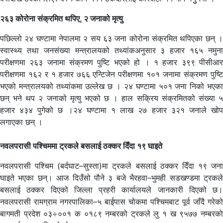
२६३ कोरोना संक्रमित थपिए, २ जनाको मृत्यु
पछिल्लो २४ घण्टामा नेपालमा २ सय ६३ जना कोरोना संक्रमित थपिएका छन् ।
स्वास्थ्य तथा जनसंख्या मन्त्रालयको तथ्यांकअनुसार ३ हजार १६५ नमुना
परीक्षणमा २६३ जनामा संक्रमण पुष्टि भएको हो । १ हजार ३९९ पीसीआर
परीक्षणमा १६२ र १ हजार ७६६ एन्टिजेन परीक्षणमा १०१ जनामा संक्रमण पुष्टि
भएको मन्त्रालयको तथ्यांकमा उल्लेख छ । २४ घण्टामा ५०१ जना निको भएका
छन् भने थप २ जनाको मृत्यु भएको छ । हाल सक्रिय संक्रमितको संख्या ५
हजार ४३४ पुगेको छ ।२४ घण्टामा १ लाख २७ हजार ३२१ जनाले खोप
लगाएका छन् ।
नवलपरासी पश्चिममा ट्रकले बसलाई ठक्कर दिँदा १९ घाइते
नवलपरासी पश्चिम (बर्दघाट–सुस्ता)मा ट्रकले बसलाई ठक्कर दिँदा १९ जना
घाइते भएका छन्। आज दिउँसो पौने ३ बजे भैरहवा–भुमही सडखण्डमा ट्रकले
बसलाई ठक्कर दिएको जिल्ला प्रहरी कार्यालयले जानकारी दिएको छ।
नवलपरासी रामग्राम नगरपालिका–५ बाईपास चोकमा पश्चिमबाट पूर्व जाँदै गरेको
बागमती प्रदेश ०३÷००१ क ०१८९ नम्बरको ट्रकले लु १ ख ९५७७ नम्बरको