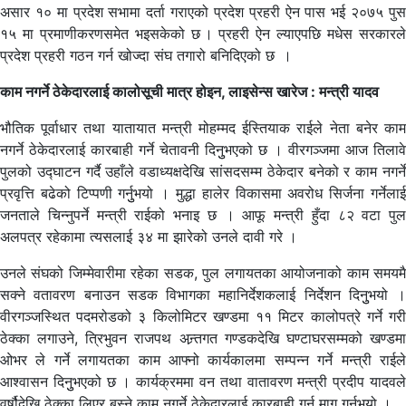
असार १० मा प्रदेश सभामा दर्ता गराएको प्रदेश प्रहरी ऐन पास भई २०७५ पुस
१५ मा प्रमाणीकरणसमेत भइसकेको छ । प्रहरी ऐन ल्याएपछि मधेस सरकारले
प्रदेश प्रहरी गठन गर्न खोज्दा संघ तगारो बनिदिएको छ ।
काम नगर्ने ठेकेदारलाई कालोसूची मात्र होइन, लाइसेन्स खारेज : मन्त्री यादव
भौतिक पूर्वाधार तथा यातायात मन्त्री मोहम्मद ईस्तियाक राईले नेता बनेर काम
नगर्ने ठेकेदारलाई कारबाही गर्ने चेतावनी दिनुुभएको छ । वीरगञ्जमा आज तिलावे
पुलको उद्घाटन गर्दै उहाँले वडाध्यक्षदेखि सांसदसम्म ठेकेदार बनेको र काम नगर्ने
प्रवृत्ति बढेको टिप्पणी गर्नुुभयो । मुद्धा हालेर विकासमा अवरोध सिर्जना गर्नेलाई
जनताले चिन्नुपर्ने मन्त्री राईको भनाइ छ । आफू मन्त्री हुँदा ८२ वटा पुल
अलपत्र रहेकामा त्यसलाई ३४ मा झारेको उनले दावी गरे ।
उनले संघको जिम्मेवारीमा रहेका सडक, पुल लगायतका आयोजनाको काम समयमै
सक्ने वतावरण बनाउन सडक विभागका महानिर्देशकलाई निर्देशन दिनुुभयो ।
वीरगञ्जस्थित पदमरोडको ३ किलोमिटर खण्डमा ११ मिटर कालोपत्रे गर्ने गरी
ठेक्का लगाउने, त्रिभुवन राजपथ अन्र्तगत गण्डकदेखि घण्टाघरसम्मको खण्डमा
ओभर ले गर्ने लगायतका काम आफ्नो कार्यकालमा सम्पन्न गर्ने मन्त्री राईले
आश्वासन दिनुुभएको छ । कार्यक्रममा वन तथा वातावरण मन्त्री प्रदीप यादवले
वर्षौदेखि ठेक्का लिएर बस्ने काम नगर्ने ठेकेदारलाई कारबाही गर्न माग गर्नुुभयो ।