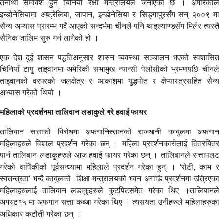
तैनाथी समावेश हुने चिनियाँ रक्षा मन्त्रालयले जनाएको छ । अमेरिकाले
इन्डोनेसियामा अष्ट्रेलिया, जापान, इन्डोनेसिया र सिङ्गापुरसँग सन् २००९ मा
सैन्य अभ्यास प्रारम्भ गर्दै आएको सन्दर्भमा चीनले पनि थाइल्याण्डसँग मिलेर त्यस्तै
सैनिक तालिम सुरु गर्न लागेको हो ।
एक देश दुई शासन पद्धतिअनुसार शासन व्यवस्था सञ्चालन भएको स्वशासित
चिनियाँ टापु ताइवानमा अमेरिकी सभामुख न्यान्सी पेलोसीको भ्रमणपछि चीनले
ताइवानको वरपरको जलक्षेत्र र आकाशमा युद्धपोत र क्षेप्यास्त्रसहित सैन्य
अभ्यास गरेको थियो ।
महिलाको प्रदर्शनमा तालिवान लडाकुले गरे हवाई फायर
तालिवान सत्ताको विरोधमा अफगानिस्तानको राजधानी काबुलमा अफगान
महिलाहरुले विशाल प्रदर्शन गरेका छन् । महिला प्रदर्शनकारीलाई तितरबितर
पार्न तालिबान लडाकुहरुले आज हवाई फायर गरेका छन् । तालिबानले सत्तापलट
गरेको वार्षिकीको पूर्वसन्ध्यामा महिलाले प्रदर्शन गरेका हुन् । ‘रोटी, काम र
स्वतन्त्रता’ भन्दै काबुलको शिक्षा मन्त्रालयको भवन अगाडि प्रदर्शनमा उत्रिएका
महिलाहरुलाई तालिबान लडाकुहरुले कुटपिटसमेत गरेका थिए ।तालिबानले
अगस्ट१५ मा अफगान सत्ता कब्जा गरेका थिए । त्यसयता उनीहरुले महिलाहरुका
अधिकार कटौती गरेका छन् ।