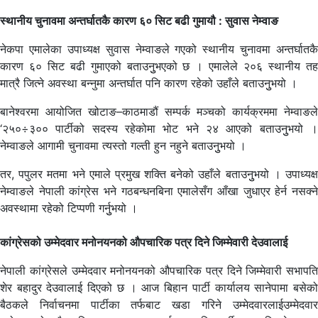
स्थानीय चुनावमा अन्तर्घातकै कारण ६० सिट बढी गुमायौ : सुवास नेम्वाङ
नेकपा एमालेका उपाध्यक्ष सुवास नेम्वाङले गएको स्थानीय चुनावमा अन्तर्घातकै
कारण ६० सिट बढी गुमाएको बताउनुुभएको छ । एमालेले २०६ स्थानीय तह
मात्रै जित्ने अवस्था बन्नुमा अन्तर्घात पनि कारण रहेको उहाँले बताउनुुभयो ।
बानेश्वरमा आयोजित खोटाङ–काठमाडौं सम्पर्क मञ्चको कार्यक्रममा नेम्वाङले
‘२५०÷३०० पार्टीको सदस्य रहेकोमा भोट भने २४ आएको बताउनुुभयो ।
नेम्वाङले आगामी चुनावमा त्यस्तो गल्ती हुन नहुने बताउनुुभयो ।
तर, पपुलर मतमा भने एमाले प्रमुख शक्ति बनेको उहाँले बताउनुुभयो । उपाध्यक्ष
नेम्वाङले नेपाली कांग्रेस भने गठबन्धनबिना एमालेसँग आँखा जुधाएर हेर्न नसक्ने
अवस्थामा रहेको टिप्पणी गर्नुुभयो ।
कांग्रेसको उम्मेदवार मनोनयनको औपचारिक पत्र दिने जिम्मेवारी देउवालाई
नेपाली कांग्रेसले उम्मेदवार मनोनयनको औपचारिक पत्र दिने जिम्मेवारी सभापति
शेर बहादुर देउवालाई दिएको छ । आज बिहान पार्टी कार्यालय सानेपामा बसेको
बैठकले निर्वाचनमा पार्टीका तर्फबाट खडा गरिने उम्मेदवारलाईउम्मेदवार