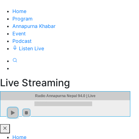
Home
Program
Annapurna Khabar
Event
Podcast
Listen Live
Live Streaming
Radio Annapurna Nepal 94.0 | Live
Home