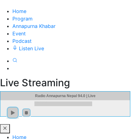
Home
Program
Annapurna Khabar
Event
Podcast
Listen Live
Live Streaming
Radio Annapurna Nepal 94.0 | Live
Home