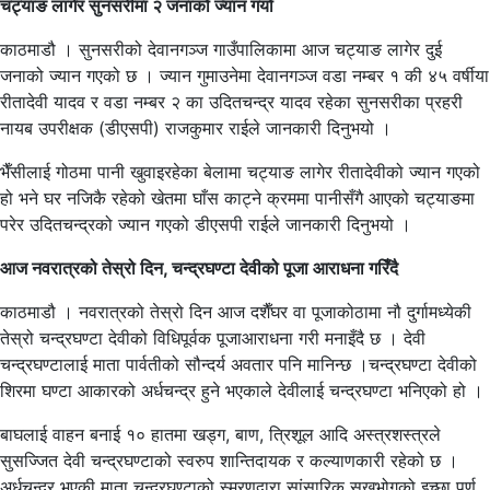
चट्याङ लागेर सुनसरीमा २ जनाको ज्यान गयो
काठमाडौ । सुनसरीको देवानगञ्ज गाउँपालिकामा आज चट्याङ लागेर दुई
जनाको ज्यान गएको छ । ज्यान गुमाउनेमा देवानगञ्ज वडा नम्बर १ की ४५ वर्षीया
रीतादेवी यादव र वडा नम्बर २ का उदितचन्द्र यादव रहेका सुनसरीका प्रहरी
नायब उपरीक्षक (डीएसपी) राजकुमार राईले जानकारी दिनुभयो ।
भैँसीलाई गोठमा पानी खुवाइरहेका बेलामा चट्याङ लागेर रीतादेवीको ज्यान गएको
हो भने घर नजिकै रहेको खेतमा घाँस काट्ने क्रममा पानीसँगै आएको चट्याङमा
परेर उदितचन्द्रको ज्यान गएको डीएसपी राईले जानकारी दिनुभयो ।
आज नवरात्रको तेस्रो दिन, चन्द्रघण्टा देवीको पूजा आराधना गरिँदै
काठमाडौ । नवरात्रको तेस्रो दिन आज दशैँघर वा पूजाकोठामा नौ दुर्गामध्येकी
तेस्रो चन्द्रघण्टा देवीको विधिपूर्वक पूजाआराधना गरी मनाइँदै छ । देवी
चन्द्रघण्टालाई माता पार्वतीको सौन्दर्य अवतार पनि मानिन्छ ।चन्द्रघण्टा देवीको
शिरमा घण्टा आकारको अर्धचन्द्र हुने भएकाले देवीलाई चन्द्रघण्टा भनिएको हो ।
बाघलाई वाहन बनाई १० हातमा खड्ग, बाण, त्रिशूल आदि अस्त्रशस्त्रले
सुसज्जित देवी चन्द्रघण्टाको स्वरुप शान्तिदायक र कल्याणकारी रहेको छ ।
अर्धचन्द्र भएकी माता चन्द्रघण्टाको स्मरणद्वारा सांसारिक सुखभोगको इच्छा पूर्ण