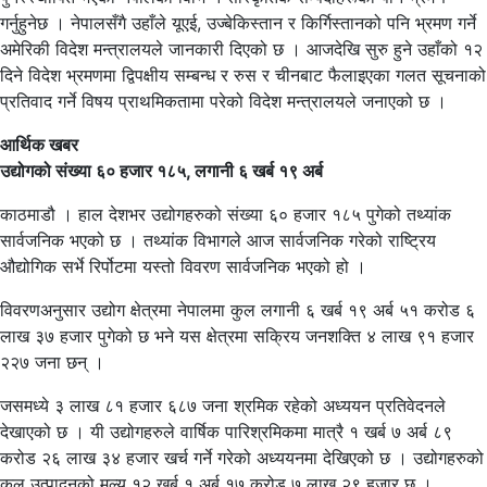
गर्नुहुनेछ । नेपालसँगै उहाँले यूएई, उज्बेकिस्तान र किर्गिस्तानको पनि भ्रमण गर्ने
अमेरिकी विदेश मन्त्रालयले जानकारी दिएको छ । आजदेखि सुरु हुने उहाँको १२
दिने विदेश भ्रमणमा द्विपक्षीय सम्बन्ध र रुस र चीनबाट फैलाइएका गलत सूचनाको
प्रतिवाद गर्ने विषय प्राथमिकतामा परेको विदेश मन्त्रालयले जनाएको छ ।
आर्थिक खबर
उद्योगको संख्या ६० हजार १८५, लगानी ६ खर्ब १९ अर्ब
काठमाडौ । हाल देशभर उद्योगहरुको संख्या ६० हजार १८५ पुगेको तथ्यांक
सार्वजनिक भएको छ । तथ्यांक विभागले आज सार्वजनिक गरेको राष्ट्रिय
औद्योगिक सर्भे रिर्पोटमा यस्तो विवरण सार्वजनिक भएको हो ।
विवरणअनुसार उद्योग क्षेत्रमा नेपालमा कुल लगानी ६ खर्ब १९ अर्ब ५१ करोड ६
लाख ३७ हजार पुगेको छ भने यस क्षेत्रमा सक्रिय जनशक्ति ४ लाख ९१ हजार
२२७ जना छन् ।
जसमध्ये ३ लाख ८१ हजार ६८७ जना श्रमिक रहेको अध्ययन प्रतिवेदनले
देखाएको छ । यी उद्योगहरुले वार्षिक पारिश्रमिकमा मात्रै १ खर्ब ७ अर्ब ८९
करोड २६ लाख ३४ हजार खर्च गर्ने गरेको अध्ययनमा देखिएको छ । उद्योगहरुको
कुल उत्पादनको मूल्य १२ खर्ब १ अर्ब १७ करोड ७ लाख २९ हजार छ ।