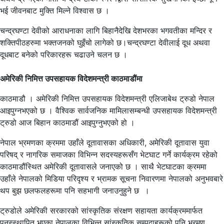
भई जीवनबाट मुक्ति मिल्ने विश्वास छ ।
चन्द्रघण्टा देवीको आराधनाका लागि बिहानैदेखि देशभरका भगवतीका मन्दिर र
शक्तिपीठहरुमा भक्तजनको घुइँचो लागेको छ।चन्द्रघण्टा देवीलाई दूध अथवा
दूधबाट बनेको परिकारहरू चढाउने चलन छ ।
अमेरिकी निमित्त उपसहायक विदेशमन्त्री काठमाडौंमा
काठमाडौ । अमेरिकी निमित्त उपसहायक विदेशमन्त्री एलिजाबेथ ट्रुडो नेपाल
आइपुग्नभएको छ । वैश्विक सार्वजनिक मामिलासम्बन्धी उपसहायक विदेशमन्त्री
ट्रुडो आज बिहान काठमाडौं आइपुग्नुभएको हो ।
नेपाल भ्रमणका क्रममा उहाँले दूतावासका अधिकारी, अमेरिकी दूतावास युवा
परिषद् र नागरिक समाजका विभिन्न सदस्यहरूसँग भेटघाट गर्ने कार्यक्रम रहेको
काठमाडौंस्थित अमेरिकी दूतावासले जनाएको छ । साथै भेटघाटका क्रममा
उहाँले नेपालको मिडिया परिदृश्य र भ्रामक सूचना निवारणमा नेपालको अनुभवबारे
थप बुझ छलफलहरूमा पनि सहभागी जनाउनुहुने छ ।
ट्रुडोले अमेरिकी सरकारको सांस्कृतिक संरक्षण सहायता कार्यक्रममार्फत
पुनस्स्थापित भएका नेपालका विभिन्न सांस्कृतिक सम्पदाहरूको पनि भ्रमण