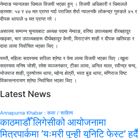
नेम्वाङ प्यानलका धिमाल विजयी भएका हुन् । विजयी अधिकारी र धिमालले
क्रमशः ५४ र ४७ मत प्राप्त गर्दा पराजित शेर्पा प्यालनकै लोकन्द्र गुरुङले ४५ र
दीपक थापाले ७ मत प्राप्त गरे ।
असारमा सम्पन्न चुनावबाट अध्यक्ष पदमा नेम्वाङ, वरिष्ठ उपाध्यक्षमा वीरबहादुर
खड्का, चार उपाध्यक्षहरू दीर्घबहादुर केसी, विराटजंग शाही र दीपक खतिवडा र
दावा लामा निर्वाचित भएका थिए ।
यस्तै, महिला सदस्यमा सरिला श्रेष्ठ र पेमा लामा विजयी भएका थिए ।खुला
सदस्यमा मनिष जोशी, रमेश व्यञ्जनकार, टीका लामा, अनिल मल्ल, रवीन्द्र चन्द,
भोजराज शाही, पुरुषोत्तम थापा, महेन्द क्षेत्री, भरत बुड थापा, मणिराज विष्ट
विकासनारायण श्रेष्ठ निर्वाचित भएका थिए ।
Latest News
Annapurna Khabar : कला / साहित्य
काठमाडौँ लिगेसीको आयोजनामा
मित्रपार्कमा ’यःमरी पुन्ही युनिटि फेस्ट’ हुदैँ