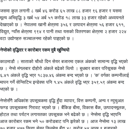
जसमा कुल लगानी ८ खर्ब ४६ करोड ६५ लाख ८८ हजार ९६ हजार र यसमा
मूल्य अभिवृद्धि ३ खर्ब ५४ अर्ब ५१ करोड १८ लाख ३३ हजार रहेको अध्ययनले
देखाएको छ । नेपालमा खानी क्षेत्रमा ३५६ र उत्पादन क्षेत्रमा ५६ हजार ६११,
विद्युत, ग्याँस क्षेत्रमा ९९४ र पानी तथा यसको वितरणका क्षेत्रमा २ हजार २२४
वटा उद्योगहरु सञ्चालनमा रहेको पाइएको छ ।
नेप्सेको वृद्धिदर र कारोबार रकम दुबै खुम्चियो
काठमाडौ । साताको चौथो दिन सेयर बजारमा एकल अंकको सामान्य वृद्धि भएको
छ । नेप्से मंगलबार दोहोरो अंकले बढेको थियो । बुधबार बजार परिसूचक नेप्से
६.४१ अंकले वृद्धि भएर १८३७.४६ अंकमा बन्द भएको छ । ‘क’ वर्गका कम्पनीलाई
मापन गर्ने सेन्सिटिभ इन्डेक्स पनि १.४५ अंकले वृद्धि भएर ३५९.५९ अंकमा बन्द
भएको छ ।
नेप्सेसँगै अधिकांश उपसूचकमा वृद्धि हुँदा व्यापार, वित्त कम्पनी, अन्य र म्युचुअल
फण्ड उपसूचकमा गिरावट भएको छ । बैंकिङ बीमा, विकास बैंक, उत्पादनमूलक,
होटल तथा पर्यटन लगायतका उपसूचक भने बढेको छ । नेप्सेमा वृद्धि भएपनि
आज कारोबार रकम भने ५० करोडबाट पनि झरेको छ । आज नेप्सेमा १३ लाख
७० हजार ४७७ कित्ता सेयर किनबेच हुँदा ४८ करोड ५४ लाख ९ हजारको