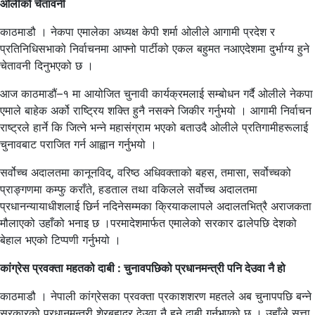
ओलीको चेतावनी
काठमाडौ । नेकपा एमालेका अध्यक्ष केपी शर्मा ओलीले आगामी प्रदेश र
प्रतिनिधिसभाको निर्वाचनमा आफ्नो पार्टीको एकल बहुमत नआएदेशमा दुर्भाग्य हुने
चेतावनी दिनुभएको छ ।
आज काठमाडौं–१ मा आयोजित चुनावी कार्यक्रमलाई सम्बोधन गर्दै ओलीले नेकपा
एमाले बाहेक अर्को राष्ट्रिय शक्ति हुनै नसक्ने जिकीर गर्नुभयो । आगामी निर्वाचन
राष्ट्रले हार्ने कि जित्ने भन्ने महासंग्राम भएको बताउदै ओलीले प्रतिगामीहरूलाई
चुनावबाट पराजित गर्न आह्वान गर्नुभयो ।
सर्वोच्च अदालतमा कानूनविद्, वरिष्ठ अधिवक्ताको बहस, तमासा, सर्वोच्चको
प्राङ्गणमा कम्फु कराँते, हडताल तथा वकिलले सर्वोच्च अदालतमा
प्रधानन्यायाधीशलाई छिर्न नदिनेसम्मका क्रियाकलापले अदालतभित्रै अराजकता
मौलाएको उहाँको भनाइ छ ।परमादेशमार्फत एमालेको सरकार ढालेपछि देशको
बेहाल भएको टिप्पणी गर्नुभयो ।
कांग्रेस प्रवक्ता महतको दाबी : चुनावपछिको प्रधानमन्त्री पनि देउवा नै हो
काठमाडौ । नेपाली कांग्रेसका प्रवक्ता प्रकाशशरण महतले अब चुनापपछि बन्ने
सरकारको प्रधानमन्त्री शेरबहादुर देउवा नै हुने दाबी गर्नुभएको छ । उहाँले सत्ता