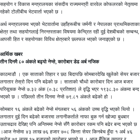
सहयोग र विकास मन्त्रालयका संसदीय राज्यमन्त्री वारवेल कोफलरको नेतृत्वमा
रहेको टोलीबीच भेटवार्ता भएको छ ।
अर्थ मन्त्रालयमा भएको भेटवार्तामा उहाँहरूबीच जर्मनी र नेपालका प्राथमिकताका
क्षेत्र तथा सहयोगलाई निरन्तरताका विषयमा केन्द्रित रही दुई देशबीचको सम्बन्ध,
आपसी हित र सहयोगका विविध क्षेत्रबारे छलफल भएको जनाइएको छ ।
आर्थिक खबर
तीन दिनमै ८० अंकले बढ्यो नेप्से, कारोबार डेढ अर्ब नजिक
काठमाडौ । एक साताको तिहार र छठ बिदापछि सोमबारदेखि खुलेको सेयर बजार
लगातार तेस्रो दिन पनि बढेको छ । साताको चौथो कारोबार दिन आज बजार
परिसूचक नेप्से ७.३२ अंक (०.३८ प्रतिशत) ले वृद्धि भएर १९३८.३० अंकमा बन्द
भएको छ । पछिल्लो तीन दिनमा नेप्से ७९.८१ अंकले बढेको हो ।
सोमबार १६ अंकले बढेको नेप्से मंगलबार ५६ अंकको उच्च वृद्धि भएको थियो ।
लगातार दुई दिन बढेको बजारमा लगानीकर्ताले नाफा बुक गर्न खोज्दा बुधबार
उताचढाव देखिए पनि अन्तिममा नेप्से सँगै कारोबार रकम पनि बढेर बन्द भएको छ
।आज नेप्सेमा ४३ लाख ७६ हजार ७०८ कित्ता सेयर किनबेच हुँदा १ अर्ब ४६
करोड ७९ लाख १५ हजारको कारोबार भएको छ । आज बैंकिङ व्यापार र