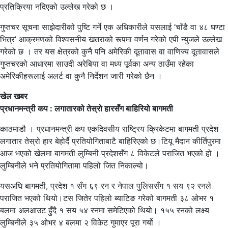
प्रतिक्रिया नदिएको उल्लेख गरेको छ ।
गुप्तचर सूचना साझेदारीको पुष्टि गर्ने एक अधिकारीले यसलाई ’चाँडै वा ४८ घण्टा
भित्र’ आक्रमणको विश्वसनीय खतराको रूपमा वर्णन गरेको एपी न्युजले उल्लेख
गरेको छ । तर यस क्षेत्रको कुनै पनि अमेरिकी दूतावास वा वाणिज्य दूतावासले
गुप्तचरको आधारमा साउदी अरेबिया वा मध्य पूर्वका अन्य ठाउँमा रहेका
अमेरिकीहरूलाई अलर्ट वा कुनै निर्देशन जारी गरेको छैन ।
खेल खबर
प्रधानमन्त्री कप : लगातारको तेस्रो हारसँग बाहिरियो बागमती
काठमाडौ । प्रधानमन्त्री कप एकदिवसीय राष्ट्रिय क्रिकेटमा बागमती प्रदेश
लगातार तेस्रो हार बेहोर्दै प्रतियोगिताबाटै बाहिरिएको छ।टियू मैदान कीर्तिपुरमा
आज भएको खेलमा बागमती लुम्बिनी प्रदेशसँग ८ विकेटले पराजित भएको हो ।
लुम्बिनीले भने प्रतियोगितामा पहिलो जित निकाल्यो।
यसअघि बागमती, प्रदेश १ सँग ६९ रन र नेपाल पुलिससँग १ सय ९२ रनले
पराजित भएको थियो।टस जितेर पहिलो ब्याटिङ गरेको बागमती ३८ ओभर १
बलमा अलआउट हुँदै १ सय ५४ रनमा समेटिएको थियो। १५५ रनको लक्ष्य
लुम्बिनीले ३५ ओभर ४ बलमा २ विकेट गुमाएर पूरा गर्यो ।