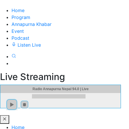
Home
Program
Annapurna Khabar
Event
Podcast
Listen Live
Live Streaming
Radio Annapurna Nepal 94.0 | Live
Home