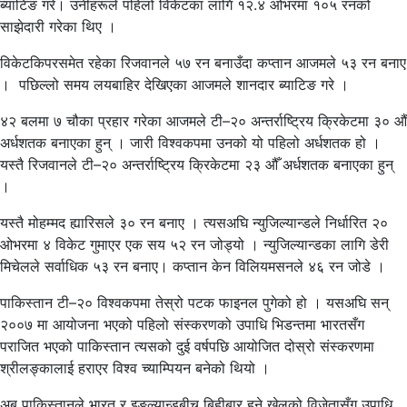
ब्याटिङ गरे। उनीहरूले पहिलो विकेटका लागि १२.४ ओभरमा १०५ रनको
साझेदारी गरेका थिए ।
विकेटकिपरसमेत रहेका रिजवानले ५७ रन बनाउँदा कप्तान आजमले ५३ रन बनाए
। पछिल्लो समय लयबाहिर देखिएका आजमले शानदार ब्याटिङ गरे ।
४२ बलमा ७ चौका प्रहार गरेका आजमले टी–२० अन्तर्राष्ट्रिय क्रिकेटमा ३० औँ
अर्धशतक बनाएका हुन् । जारी विश्वकपमा उनको यो पहिलो अर्धशतक हो ।
यस्तै रिजवानले टी–२० अन्तर्राष्ट्रिय क्रिकेटमा २३ औँ अर्धशतक बनाएका हुन्
।
यस्तै मोहम्मद ह्यारिसले ३० रन बनाए । त्यसअघि न्युजिल्यान्डले निर्धारित २०
ओभरमा ४ विकेट गुमाएर एक सय ५२ रन जोड्यो । न्युजिल्यान्डका लागि डेरी
मिचेलले सर्वाधिक ५३ रन बनाए। कप्तान केन विलियमसनले ४६ रन जोडे ।
पाकिस्तान टी–२० विश्वकपमा तेस्रो पटक फाइनल पुगेको हो । यसअघि सन्
२००७ मा आयोजना भएको पहिलो संस्करणको उपाधि भिडन्तमा भारतसँग
पराजित भएको पाकिस्तान त्यसको दुई वर्षपछि आयोजित दोस्रो संस्करणमा
श्रीलङ्कालाई हराएर विश्व च्याम्पियन बनेको थियो ।
अब पाकिस्तानले भारत र इङ्ल्यान्डबीच बिहीबार हुने खेलको विजेतासँग उपाधि