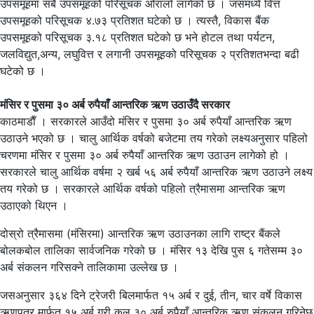
उपसमूहमा सबै उपसमूहको परिसूचक ओरालो लागेको छ । जसमध्ये वित्त
उपसमूहको परिसूचक ४.७३ प्रतिशत घटेको छ । त्यस्तै, विकास बैंक
उपसमूहको परिसूचक ३.१८ प्रतिशत घटेको छ भने होटल तथा पर्यटन,
जलविद्युत,अन्य, लघुवित्त र लगानी उपसमूहको परिसूचक २ प्रतिशतभन्दा बढी
घटेको छ ।
मंसिर र पुसमा ३० अर्ब रुपैयाँ आन्तरिक ऋण उठाउँदै सरकार
काठमाडाैँ । सरकारले आउँदो मंसिर र पुसमा ३० अर्ब रुपैयाँ आन्तरिक ऋण
उठाउने भएको छ । चालु आर्थिक वर्षको बजेटमा तय गरेको लक्ष्यअनुसार पहिलो
चरणमा मंसिर र पुसमा ३० अर्ब रुपैयाँ आन्तरिक ऋण उठाउन लागेको हो ।
सरकारले चालु आर्थिक वर्षमा २ खर्ब ५६ अर्ब रुपैयाँ आन्तरिक ऋण उठाउने लक्ष्य
तय गरेको छ । सरकारले आर्थिक वर्षको पहिलो त्रैमासमा आन्तरिक ऋण
उठाएको थिएन ।
दोस्रो त्रैमासमा (मंसिरमा) आन्तरिक ऋण उठाउनका लागि राष्ट्र बैंकले
बोलकबोल तालिका सार्वजनिक गरेको छ । मंसिर १३ देखि पुस ६ गतेसम्म ३०
अर्ब संकलन गरिसक्ने तालिकामा उल्लेख छ ।
जसअनुसार ३६४ दिने ट्रेजरी बिलमार्फत १५ अर्ब र दुई, तीन, चार वर्षे विकास
ऋणपत्र मार्फत १५ अर्ब गरी कुल ३० अर्ब रुपैयाँ आन्तरिक ऋण संकलन गरिनेछ