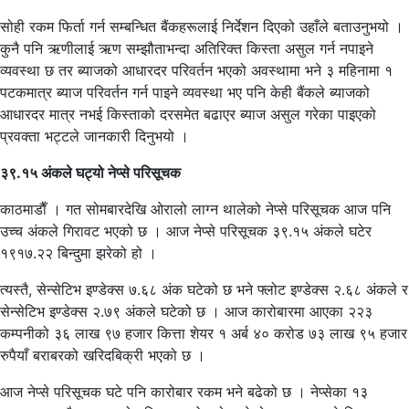
सोही रकम फिर्ता गर्न सम्बन्धित बैंकहरूलाई निर्देशन दिएको उहाँले बताउनुभयो ।
कुनै पनि ऋणीलाई ऋण सम्झौताभन्दा अतिरिक्त किस्ता असुल गर्न नपाइने
व्यवस्था छ तर ब्याजको आधारदर परिवर्तन भएको अवस्थामा भने ३ महिनामा १
पटकमात्र ब्याज परिवर्तन गर्न पाइने व्यवस्था भए पनि केही बैंकले ब्याजको
आधारदर मात्र नभई किस्ताको दरसमेत बढाएर ब्याज असुल गरेका पाइएको
प्रवक्ता भट्टले जानकारी दिनुभयो ।
३९.१५ अंकले घट्यो नेप्से परिसूचक
काठमाडाैँ । गत सोमबारदेखि ओरालो लाग्न थालेको नेप्से परिसूचक आज पनि
उच्च अंकले गिरावट भएको छ । आज नेप्से परिसूचक ३९.१५ अंकले घटेर
१९१७.२२ बिन्दुमा झरेको हो ।
त्यस्तै, सेन्सेटिभ इण्डेक्स ७.६८ अंक घटेको छ भने फ्लोट इण्डेक्स २.६८ अंकले र
सेन्सेटिभ इण्डेक्स २.७९ अंकले घटेको छ । आज कारोबारमा आएका २२३
कम्पनीको ३६ लाख ९७ हजार कित्ता शेयर १ अर्ब ४० करोड ७३ लाख ९५ हजार
रुपैयाँ बराबरको खरिदबिक्री भएको छ ।
आज नेप्से परिसूचक घटे पनि कारोबार रकम भने बढेको छ । नेप्सेका १३