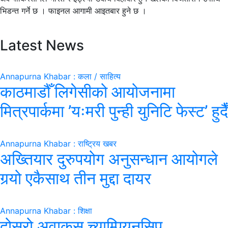
भिडन्त गर्ने छ । फाइनल आगामी आइतबार हुने छ ।
Latest News
Annapurna Khabar : कला / साहित्य
काठमाडौँ लिगेसीको आयोजनामा
मित्रपार्कमा ’यःमरी पुन्ही युनिटि फेस्ट’ हुदैँ
Annapurna Khabar : राष्ट्रिय खबर
अख्तियार दुरुपयोग अनुसन्धान आयोगले
गर्‍यो एकैसाथ तीन मुद्दा दायर
Annapurna Khabar : शिक्षा
दोस्रो अवाकस च्याम्पियनसिप