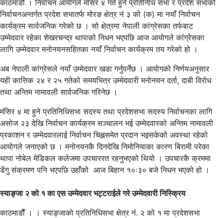
काठमाडाैँ । निर्वाचन आयोगले मंसिर ४ गते हुने प्रतिनिधि सभा र प्रदेश सभाको
निर्वाचनअन्तर्गत प्रदेश सभातर्फ मोरङ क्षेत्र नं ३ को (क) मा नयाँ निर्वाचन
कार्यक्रम सार्वजनिक गरेको छ । सो क्षेत्रमा नेपाली कांग्रेसका तर्फबाट
उम्मेदवार रहेका शेखरचन्द्र थापाको निधन भएपछि आज आयोगले कांग्रेसका
लागि उम्मेदवार मनोनयनसहितका नयाँ निर्वाचन कार्यक्रम तय गरेको हो ।
अब नेपाली कांग्रेसले नयाँ उम्मेदवार खडा गर्नुपर्नेछ । आयोगको निर्णयअनुसार
यही कात्तिक २४ र २५ गतेको समयभित्र उम्मेदवारी मनोनयन दर्ता, दाबी विरोध
तथा अन्तिम नामावली सार्वजनिक गरिनेछ ।
मंसिर ४ मा हुने प्रतिनिधिसभा सदस्य तथा प्रदेशसभा सदस्य निर्वाचनका लागि
असोज २३ देखि निर्वाचन कार्यक्रम सञ्चालन भई उम्मेदवारको अन्तिम नामावली
प्रकाशन र उम्मेदवारलाई निर्वाचन चिह्नसमेत प्रदान भइसकेको अवस्था रहेको
आयोगले जनाएको छ । मनोनयनकै दिनदेखि निमोनियाका कारण बिरामी परेका
थापा नोबेल मेडिकल कलेजमा उपचाररत रहनुभएको थियो । उपचारकै क्रममा
डेंगु संक्रमण पनि भएपछि उहाँको आज बिहान १०ः३० बजे निधन भएको हो ।
स्याङ्जा २ को १ का एस उम्मेदवार भट्टराईले गरे उम्मेदवारी निस्क्रिय
काठमाडाैँ । । स्याङ्जाको प्रतिनिधिसभा क्षेत्र नं. २ को १ मा प्रदेशसभा