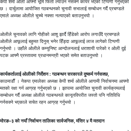
केपी शर्मा ओली आफ्नो भूमि फिर्ता ल्याउन नसक्ने कायर भएको टिप्पणी गर्नुभएको
छ । दार्चुलामा आयोजित गठबन्धनको चुनावी सभालाई सम्बोधन गर्दै प्रचण्डले
एमाले अध्यक्ष ओलीले चुच्चे नक्सा नल्याएको बताउनुभयो ।
ओलीले चुनावको लागि गोहीको आशु झार्दै हिँडेको आरोप लगाउँदै प्रचण्डले
ओलीले आफूलाई बहुमत दिनुस् भनेर हिँड्दा आफूलाई लाज लागेको टिप्पणी
गर्नुभयो । उहाँले ओलीले कम्युनिष्ट आन्दोलनलाई धराशायी पारेको र ओली दुई
पटक आफ्नै प्रस्तावमा प्रधानमन्त्री भएको समेत बताउनुभयो ।
कार्यकर्तालाई ओलीको निर्देशन : गठबन्धन सरकारले दुष्कर्म गर्नसक्छ,
काठमाडाैँ । नेकपा एमालेका अध्यक्ष केपी शर्मा ओलीले आगामी निर्वाचनमा आफ्नो
मतको रक्षा गर्न आग्रह गर्नुभएको छ । झापामा आयोजित चुनावी कार्यक्रमलाई
सम्बोधन गर्दै अध्यक्ष ओलीले गठबन्धनले कानूनविपरीत जस्तो पनि गतिविधि
गर्नसक्ने भएकाले सचेत रहन आग्रह गर्नुभयो ।
मोरङ–३ को नयाँ निर्वाचन तालिका सार्वजनिक, मंसिर ४ मै मतदान