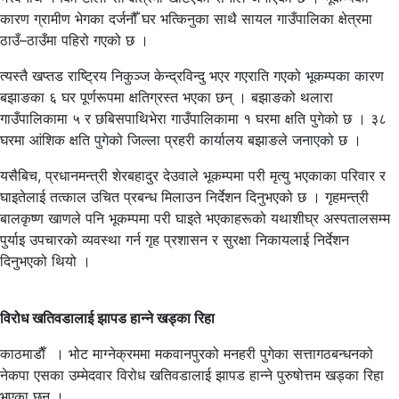
कारण ग्रामीण भेगका दर्जनौँ घर भत्किनुका साथै सायल गाउँपालिका क्षेत्रमा
ठाउँ–ठाउँमा पहिरो गएको छ ।
त्यस्तै खप्तड राष्ट्रिय निकुञ्ज केन्द्रविन्दु भएर गएराति गएको भूकम्पका कारण
बझाङका ६ घर पूर्णरूपमा क्षतिग्रस्त भएका छन् । बझाङको थलारा
गाउँपालिकामा ५ र छबिसपाथिभेरा गाउँपालिकामा १ घरमा क्षति पुगेको छ । ३८
घरमा आंशिक क्षति पुगेको जिल्ला प्रहरी कार्यालय बझाङले जनाएको छ ।
यसैबिच, प्रधानमन्त्री शेरबहादुर देउवाले भूकम्पमा परी मृत्यु भएकाका परिवार र
घाइतेलाई तत्काल उचित प्रबन्ध मिलाउन निर्देशन दिनुभएको छ । गृहमन्त्री
बालकृष्ण खाणले पनि भूकम्पमा परी घाइते भएकाहरूको यथाशीघ्र अस्पतालसम्म
पुर्याइ उपचारको व्यवस्था गर्न गृह प्रशासन र सुरक्षा निकायलाई निर्देशन
दिनुभएको थियो ।
विरोध खतिवडालाई झापड हान्ने खड्का रिहा
काठमाडाैँ । भोट माग्नेक्रममा मकवानपुरको मनहरी पुगेका सत्तागठबन्धनको
नेकपा एसका उम्मेदवार विरोध खतिवडालाई झापड हान्ने पुरुषोत्तम खड्का रिहा
भएका छन् ।