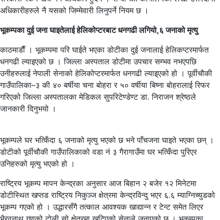
अधिकारीहरुले नै यसको जिम्मेवारी लिनुपर्ने नियम छ ।
भूकम्पका दुई जना घाइतेलाई हेलिकोप्टरबाट धनगढी लगियो,६ जनाको मृत्यु
काठमाडाैँ । भूकम्पमा परि घाईते भएका डोटीका दुई जनालाई हेलिकप्टरमार्फत
धनगढी ल्याइएको छ । जिल्ला अस्पताल डोटीमा उपचार सम्भव नभएपछि
उनीहरुलाई नेपाली सेनाको हेलिकोप्टरमार्फत धनगढी ल्याइ्एको हो । पूर्वीचौकी
गाउँपालिका–३ की ४० बर्षीया चना बोहरा र ५० वर्षीया बिष्ना बोहरालाई रिफर
गरिएको जिल्ला अस्पतालका मेडिकल सुपरिटेण्डेण्ट डा. निराजन श्रेष्ठले
जानकारी दिनुभयो ।
भूकम्पले घर भत्किँदा ६ जनाको मृत्यु भएको छ भने पाँचजना घाइते भएका छन् ।
डोटीको पूर्वीचौकी गाउँपालिकाको वडा नं ३ गैरागाउँमा घर भत्किँदा पुरिएर
उनिहरुको मृत्यु भएको हो ।
राष्ट्रिय भूकम्प मापन केन्द्रका अनुसार आज बिहान २ बजेर १२ मिनेटमा
डोटीस्थित खप्तड राष्ट्रिय निकुञ्ज क्षेत्रमा केन्द्रविन्दु भएर ६.६ म्याग्निच्युडको
भूकम्प गएको हो । उद्धारसँगै तत्काल आवश्यक खाद्यान्न र टेन्ट समेत लिएर
भैरवनाथ गणको टोली सो क्षेत्रमा खटिएको सेनाले जनाएको छ । भूकम्पका