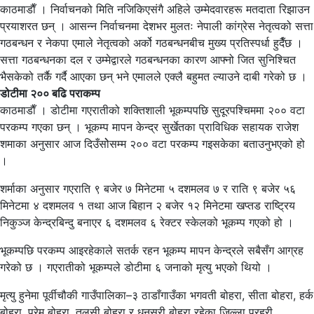
काठमाडाैँ । निर्वाचनको मिति नजिकिएसंगै अहिले उम्मेदवारहरू मतदाता रिझाउन
प्रयाशरत छन् । आसन्न निर्वाचनमा देशभर मुलतः नेपाली कांग्रेस नेतृत्वको सत्ता
गठबन्धन र नेकपा एमाले नेतृत्वको अर्को गठबन्धनबीच मुख्य प्रतिस्पर्धा हुदैँछ ।
सत्ता गठबन्धनका दल र उम्मेद्वारले गठबन्धनका कारण आफ्नो जित सुनिश्चित
भैसकेको तर्कै गर्दै आएका छन् भने एमालले एक्लै बहुमत ल्याउने दाबी गरेको छ ।
डोटीमा २०० बढि पराकम्प
काठमाडाैँ । डोटीमा गएरातीको शक्तिशाली भूकम्पपछि सुदूरपश्चिममा २०० वटा
परकम्प गएका छन् । भूकम्प मापन केन्द्र सुर्खेतका प्राविधिक सहायक राजेश
शमाका अनुसार आज दिउँसोेसम्म २०० वटा परकम्प गइसकेका बताउनुभएको हो
।
शर्माका अनुसार गएराति ९ बजेर ७ मिनेटमा ५ दशमलव ७ र राति ९ बजेर ५६
मिनेटमा ४ दशमलव १ तथा आज बिहान २ बजेर १२ मिनेटमा खप्तड राष्ट्रिय
निकुञ्ज केन्द्रबिन्दु बनाएर ६ दशमलव ६ रेक्टर स्केलको भूकम्प गएको हो ।
भूकम्पछि परकम्प आइरहेकाले सतर्क रहन भूकम्प मापन केन्द्रले सबैसँग आग्रह
गरेको छ । गएरातीको भूकम्पले डोटीमा ६ जनाको मृत्यु भएको थियो ।
मृत्यु हुनेमा पूर्वीचौकी गाउँपालिका–३ ठाडाँगाउँका भगवती बोहरा, सीता बोहरा, हर्क
बोहरा, प्रेम बोहरा, तुलसी बोहरा र धनसरी बोहरा रहेका जिल्ला प्रहरी