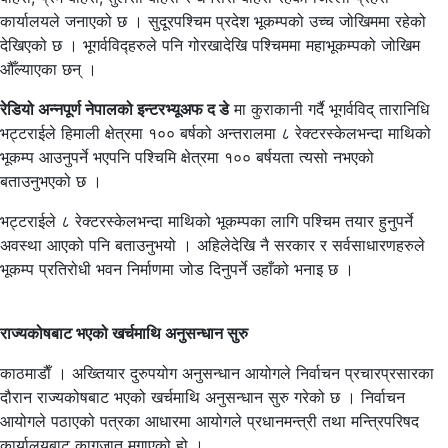
कार्यालयले जनाएको छ । सुदूरपश्चिम प्रदेश भूकम्पको उच्च जोखिममा रहेको
देखिएको छ । भूगर्वविद्हरुले पनि गोरखादेखि पश्चिममा महाभूकम्पको जोखिम
औँल्याएका छन् ।
रेडियो अन्नपूर्ण नेपालको इन्टरभ्यूअफ द डे
मा कुराकानी गर्दै भूगर्वविद् तारानिधि
भट्टराईले हिमाली क्षेत्रमा १०० बर्षको अन्तरालमा ८ रेक्टरस्केलभन्दा माथिको
भूकम्प आउनुपर्ने भएपनि पश्चिमि क्षेत्रमा १०० बर्षयता त्यसो नभएको
बताउनुभएको छ ।
भट्टराईले ८ रेक्टरस्केलभन्दा माथिको भूकम्पका लागि पश्चिम तयार हुनुपर्ने
अवस्था आएको पनि बताउनुभयो । अहिलेदेखि नै सरकार र सर्वसाधारणहरुले
भूकम्प प्रतिरोधी भवन निर्माणमा जोड दिनुपर्ने उहाँको भनाइ छ ।
राज्यकोषबाट भएको खर्चमाथि अनुसन्धान सुरु
काठमाडाैँ । अख्तियार दुरुपयोग अनुसन्धान आयोगले निर्वाचन प्रचारप्रसारका
दौरान राज्यकोषबाट भएको खर्चमाथि अनुसन्धान सुरु गरेको छ । निर्वाचन
आयोगले पठाएको पत्रका आधारमा आयोगले प्रधानमन्त्री तथा मन्त्रिपरिषद
कार्यालयबाट कागजात मगाएको हो ।