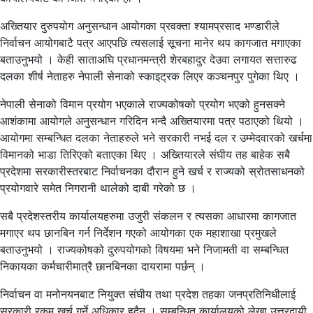
अख्तियार दुरुपयोग अनुसन्धान आयोगका प्रवक्ता श्यामप्रसाद भण्डारीले
निर्वाचन आयोगबाटै पत्र आएपछि त्यसलाई सूचना मानेर थप कागजात मगाएका
बताउनुभयो । केही साताअघि प्रधानमन्त्री शेरबहादुर देउवा लगायत सत्तारुढ
दलका शीर्ष नेताहरु नेपाली सेनाको स्काइट्रक लिएर कञ्चनपुर पुगेका थिए ।
नेपाली सेनाको विमान प्रयोग भएकाले राज्यकोषको प्रयोग भएको हुनसक्ने
आशंकामा आयोगले अनुसन्धान गरिदिन भन्दै अख्तियारमा पत्र पठाएको थियो ।
आयोगमा सम्बन्धित दलका नेताहरुले भने सरकारी नभई दल र उम्मेदवारको खर्चमा
विमानको भाडा तिरिएको बताएका थिए । अख्तियारले संघीय तह बाहेक सबै
प्रदेशमा सरकारीस्तरबाट निर्वाचनका दौरान हुने खर्च र राज्यको स्रोतसाधनको
प्रयोगवारे समेत निगरानी थालेको दाबी गरेको छ ।
सबै प्रदेशस्तरीय कार्यालयहरुमा उजुरी संकलन र त्यसका आधारमा कागजात
मगाएर थप छानबिन गर्न निर्देशन गएको आयोगका एक महाशाखा प्रमुखले
बताउनुभयो । राज्यकोषको दुरुपयोगको विषयमा भने निजामती वा सम्बन्धित
निकायका कर्मचारीमात्रै छानबिनका दायरामा पर्छन् ।
निर्वाचन वा मनोनयनबाट नियुक्त संघीय तथा प्रदेश तहका जनप्रतिनिधीलाई
सरकारी रकम खर्च गर्ने अधिकार हुदैन । सम्बन्धित कार्यालयको लेखा उत्तरदायी