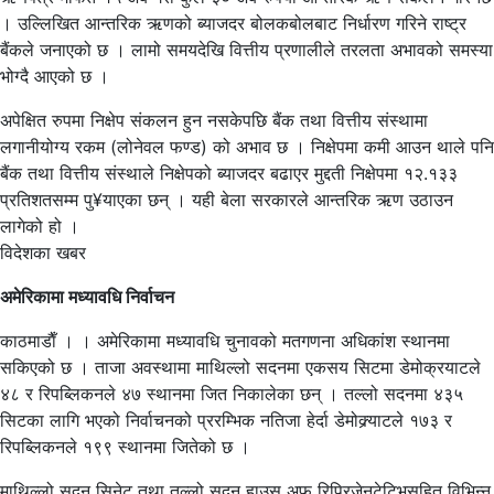
। उल्लिखित आन्तरिक ऋणको ब्याजदर बोलकबोलबाट निर्धारण गरिने राष्ट्र
बैंकले जनाएको छ । लामो समयदेखि वित्तीय प्रणालीले तरलता अभावको समस्या
भोग्दै आएको छ ।
अपेक्षित रुपमा निक्षेप संकलन हुन नसकेपछि बैंक तथा वित्तीय संस्थामा
लगानीयोग्य रकम (लोनेवल फण्ड) को अभाव छ । निक्षेपमा कमी आउन थाले पनि
बैंक तथा वित्तीय संस्थाले निक्षेपको ब्याजदर बढाएर मुद्दती निक्षेपमा १२.१३३
प्रतिशतसम्म पु¥याएका छन् । यही बेला सरकारले आन्तरिक ऋण उठाउन
लागेको हो ।
विदेशका खबर
अमेरिकामा मध्यावधि निर्वाचन
काठमाडाैँ । । अमेरिकामा मध्यावधि चुनावको मतगणना अधिकांश स्थानमा
सकिएको छ । ताजा अवस्थामा माथिल्लो सदनमा एकसय सिटमा डेमोक्रयाटले
४८ र रिपब्लिकनले ४७ स्थानमा जित निकालेका छन् । तल्लो सदनमा ४३५
सिटका लागि भएको निर्वाचनको प्ररम्भिक नतिजा हेर्दा डेमोक्र्याटले १७३ र
रिपब्लिकनले १९९ स्थानमा जितेको छ ।
माथिल्लो सदन सिनेट तथा तल्लो सदन हाउस अफ रिप्रिजेनटेटिभसहित विभिन्न