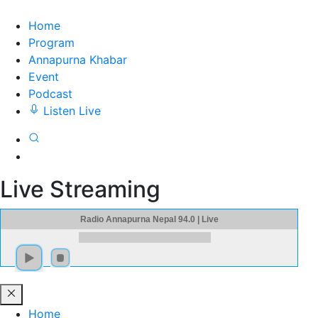
Home
Program
Annapurna Khabar
Event
Podcast
Listen Live
Live Streaming
Radio Annapurna Nepal 94.0 | Live
Home