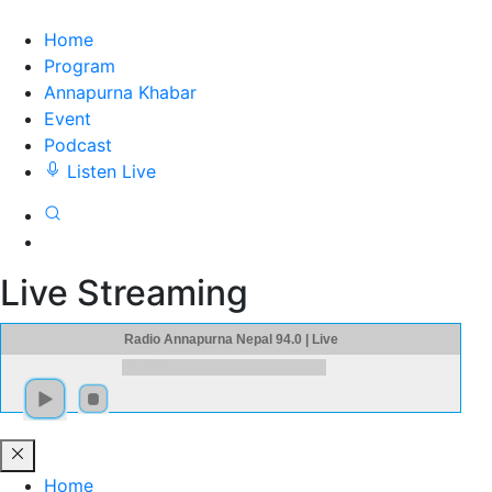
Home
Program
Annapurna Khabar
Event
Podcast
Listen Live
Live Streaming
Radio Annapurna Nepal 94.0 | Live
Home