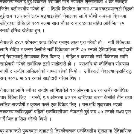
स्कटल्यान्डलाई दुई विकेटले पराजित गरेंगै नेपालले श्रंखलाका ४ वटै खेलहरु
जितेर क्लीनस्वीप गरेको हो । त्रिवि क्रिकेट मैदानमा आज स्कटल्यान्डले दिएको
दुई सय १३ रनको लक्ष्य पछ्याइरहेको नेपालका लागि चौथो नम्बरमा क्रिजमा
उत्रिएका रोहितले १०१ बलमा सात चौका र चार छक्कासहित अविजित ९५
रनको इनिङ खेलेका हुन् ।
नेपालले ४४.१ ओभरमा आठ विकेट गुमाएर लक्ष्य पूरा गरेको हो । नवौं विकेटका
लागि रोहित र करण केसीले नवौं विकेटका लागि ७५ रनको ऐतिहासिक साझेदारी
गर्दै नेपाललाई रोमाञ्चक जित दिलाए । रोहित र करणको नवौं विकेटका लागि
साझेदारी गरेको सर्वाधिक ठूलो साझेदारी हो । यसअघि यो कीर्तिमान सोमपाल
कामी र सन्दीप लामिछानेको नाममा रहेको थियो । उनीहरूले नेदरल्यान्ड्सविरुद्ध
सन् २०१८ मा ४१ रनको साझेदारी गरेका थिए ।
नेपालका लागि स्पीनर सन्दीप लामिछानेले १० ओभरमा ४५ रन खर्चेर सर्वाधिक
चार विकेट लिए । यस्तै, ९.१ ओभरमा ४२ रन खर्चिएका करण केसीले तीन तथा
ललित राजवंशी र कुशल मल्ले एक विकेट लिए । यसअघि शुक्रबार भएको
स्कटल्यान्डविरद्धको पहिलो एकदिवसीयमा नेपालले दुई सय ७५ रनको लक्ष्य पूरा
गर्दै जित हासिल गरेको थियो ।
प्रधानमन्त्री पुष्पकमल दाहालले त्रिकोणत्मक एकदिवसीय शृंखलामा ऐतिहासिक