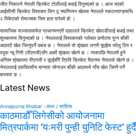
जीत निकाल्ने नेपाली क्रिकेट टोलीलाई बधाई दिनुभएको छ । आज भएको
आईसीसी क्रिकेट विश्वकप लिग टू च्याम्पियन खेलमा नेपालले स्कटल्याण्डमाथि
२ विकेटको रोमाञ्चक जित हात पारेको हो ।
सामाजिक सञ्जालमार्फत प्रधानमन्त्री दाहालले क्रिकेट खेलाडीलाई बधाई तथा
शुभकामना दिनुभएको छ । नेपाललाई विश्वकपको ग्लोबल छनोटमा पुग्न बाँकी
आठवटै खेल जित्नुपर्ने दबाब छ । नेपालले यो शृंखला लगत्तै यूएईमा घरेलु टिम र
पपुवा न्यू गिनी (पीएनजी)सँग अर्को शृंखला खेल्ने छ । त्यसपछि नेपालमै हुने
अन्तिम शृंखलामा पीएनजी र यूएईसँगै त्रिवि क्रिकेट मैदानमा नेपालले खेल्ने छ ।
नेपाललाई एकदिवसीय मान्यता जोगाउन बाँकी आठमध्ये पाँच खेल जित्नै पर्ने
बाध्यता छ ।
Latest News
Annapurna Khabar : कला / साहित्य
काठमाडौँ लिगेसीको आयोजनामा
मित्रपार्कमा ’यःमरी पुन्ही युनिटि फेस्ट’ हुदैँ