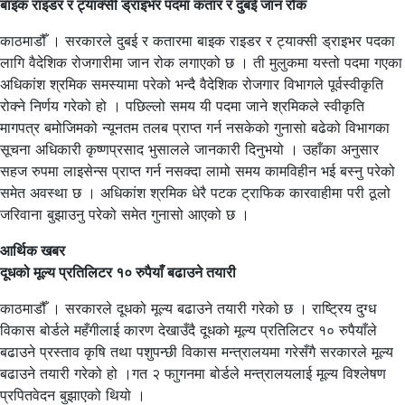
बाइक राइडर र ट्याक्सी ड्राइभर पदमा कतार र दुबई जान रोक
काठमाडौँ । सरकारले दुबई र कतारमा बाइक राइडर र ट्याक्सी ड्राइभर पदका
लागि वैदेशिक रोजगारीमा जान रोक लगाएको छ । ती मुलुकमा यस्तो पदमा गएका
अधिकांश श्रमिक समस्यामा परेको भन्दै वैदेशिक रोजगार विभागले पूर्वस्वीकृति
रोक्ने निर्णय गरेको हो । पछिल्लो समय यी पदमा जाने श्रमिकले स्वीकृति
मागपत्र बमोजिमको न्यूनतम तलब प्राप्त गर्न नसकेको गुनासो बढेको विभागका
सूचना अधिकारी कृष्णप्रसाद भुसालले जानकारी दिनुभयो । उहाँका अनुसार
सहज रुपमा लाइसेन्स प्राप्त गर्न नसक्दा लामो समय कामविहीन भई बस्नु परेको
समेत अवस्था छ । अधिकांश श्रमिक धेरै पटक ट्राफिक कारवाहीमा परी ठूलो
जरिवाना बुझाउनु परेको समेत गुनासो आएको छ ।
आर्थिक खबर
दूधको मूल्य प्रतिलिटर १० रुपैयाँ बढाउने तयारी
काठमाडौँ । सरकारले दूधको मूल्य बढाउने तयारी गरेको छ । राष्ट्रिय दुग्ध
विकास बोर्डले महँगीलाई कारण देखाउँदै दूधको मूल्य प्रतिलिटर १० रुपैयाँले
बढाउने प्रस्ताव कृषि तथा पशुपन्छी विकास मन्त्रालयमा गरेसँगै सरकारले मूल्य
बढाउने तयारी गरेको हो ।गत २ फाुगनमा बोर्डले मन्त्रालयलाई मूल्य विश्लेषण
प्रपितवेदन बुझाएको थियो ।