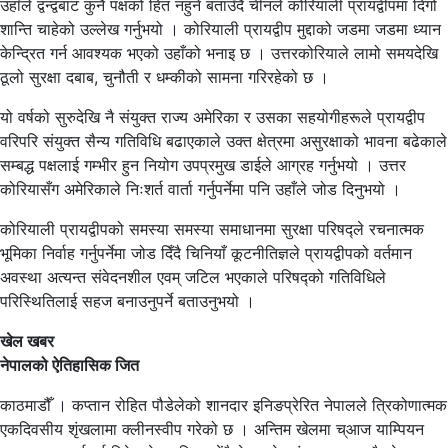
उहाँले द्वन्द्वबाट कुनै पक्षको हित नहुने बताउँदै चीनले कोरियाली प्रायद्वीपमा दिगो
शान्ति चाहेको उल्लेख गर्नुभयो । कोरियाली प्रायद्वीप मुद्दाको जडमा जडमा ध्यान
केन्द्रित गर्न आवश्यक भएको उहाँको भनाइ छ । उत्तरकोरियाले लामो समयदेखि
ठूलो सुरक्षा दबाब, चुनौती र धम्कीको सामना गरिरहेको छ ।
यो वर्षको सुरुदेखि नै संयुक्त राज्य अमेरिका र उसका सहयोगीहरूले प्रायद्वीप
वरिपरि संयुक्त सैन्य गतिविधि बढाएकाले उक्त क्षेत्रमा असुरक्षाको भावना बढेकाले
सम्बद्ध पक्षलाई गम्भीर हुन नियोग उपप्रमुख डाईले आग्रह गर्नुभयो । उत्तर
कोरियासँग अमेरिकाले निःशर्त वार्ता गर्नुपर्नेमा पनि उहाँले जोड दिनुभयो ।
कोरियाली प्रायद्वीपको समस्या समस्या समाधानमा सुरक्षा परिषद्ले रचनात्मक
भूमिका निर्वाह गर्नुपर्नेमा जोड दिँदै चिनियाँ कूटनीतिज्ञले प्रायद्वीपको वर्तमान
अवस्था अत्यन्त संवेदनशील एवम् जटिल भएकाले परिषद्को गतिविधिले
परिस्थितिलाई सहज बनाउनुपर्ने बताउनुभयो ।
खेल खबर
नेपालको ऐतिहासिक जित
काठमाडौँ । कप्तान रोहित पौडेलेको शानदार इनिङप्रेरित नेपालले त्रिकोणात्मक
एकदिवसीय शृंखलामा क्लीनस्वीप गरेको छ । अन्तिम खेलमा च्आज याम्पियन