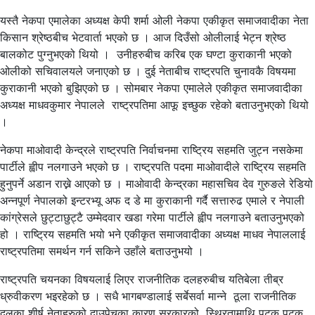
यस्तै नेकपा एमालेका अध्यक्ष केपी शर्मा ओली नेकपा एकीकृत समाजवादीका नेता
किसान श्रेष्ठबीच भेटवार्ता भएको छ । आज दिउँसो ओलीलाई भेट्न श्रेष्ठ
बालकोट पुग्नुभएको थियो । उनीहरुबीच करिब एक घण्टा कुराकानी भएको
ओलीको सचिवालयले जनाएको छ । दुई नेताबीच राष्ट्रपति चुनावकै विषयमा
कुराकानी भएको बुझिएको छ । सोमबार नेकपा एमालेले एकीकृत समाजवादीका
अध्यक्ष माधवकुमार नेपालले राष्ट्रपतिमा आफू इच्छुक रहेको बताउनुभएको थियो
।
नेकपा माओवादी केन्द्रले राष्ट्रपति निर्वाचनमा राष्ट्रिय सहमति जुट्न नसकेमा
पार्टीले ह्वीप नलगाउने भएको छ । राष्ट्रपति पदमा माओवादीले राष्ट्रिय सहमति
हुनुपर्ने अडान राख्ने आएको छ । माओवादी केन्द्रका महासचिव देव गुरुङले रेडियो
अन्नपूर्ण नेपालको इन्टरभ्यू अफ द डे मा कुराकानी गर्दै सत्तारुढ एमाले र नेपाली
कांग्रेसले छुट्टाछुट्टै उम्मेदवार खडा गरेमा पार्टीले ह्वीप नलगाउने बताउनुभएको
हो । राष्ट्रिय सहमति भयो भने एकीकृत समाजवादीका अध्यक्ष माधव नेपाललाई
राष्ट्रपतिमा समर्थन गर्न सकिने उहाँले बताउनुभयो ।
राष्ट्रपति चयनका विषयलाई लिएर राजनीतिक दलहरुबीच यतिबेला तीब्र
ध्रुवीकरण भइरहेको छ । सधै भागबण्डालाई सर्बेसर्वा मान्ने ठूला राजनीतिक
दलका शीर्ष नेताहरुको दाउपेचका कारण सरकारको स्थिरतामाथि पटक पटक