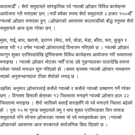
काठमाडौँ । शेर्पा समुदायले सांस्कृतिक पर्व ग्याल्बो ल्होछार विविध कार्यक्रम
आयोजना गरी मनाएका छन् ।नयाँ वर्षका रुपमा शेर्पा समुदायले २ हजार १५०औँ
ग्याल्बो ल्होछार मनाएका हुन् ।ल्होछारको अवसरमा काठमाडौंको बौद्ध स्तुपमा शेर्पा
समुदायले आज पूजा गरेका छन् ।
मुसा, गाई, बाघ, खरायो, ड्रागन (मेघ), सर्प, घोडा, भेडा, बाँदर, चरा, कुकुर र
बराह गरी १२ वर्गमा ग्याल्बो ल्होसारलाई विभाजन गरिएको छ । ग्याल्बो ल्होछार
फागुन शुक्ल प्रतिपदादेखि पूर्णिमासम्म विविध कार्यक्रम आयोजना गरी भव्यरुपमा
मनाइन्छ । ग्याल्बो ल्होछार भोटका नवौँ राजा उदे गुङ्ग्यालका पालादेखि वसन्त
पर्वका नामले मनाउन सुरु गरिएको हो ।समय क्रममा ग्याल्बो ल्होसार नामकरण
भएको अनुसन्धानदाता टीका शेर्पाको भनाइ छ ।
उहाँका अनुसार ल्होसारलाई कसैले ग्याल्बो र कसैले ग्याल्बो उच्चारण गर्ने गरेका
छन् । विगतमा हिमाली क्षेत्रका १२ जिल्लामा मनाइने ग्याल्बो ल्होसार हाल २२
जिल्लामा मनाइन्छ । शेर्पा जातिको बसाइँ सराइसँगै यो पर्व मनाउने जिल्ला बढेको
हो । पुस १५ मा गुरुङ समुदायले तमु र माघ शुक्ल प्रतिपदाका दिन तामाङ
समुदायले पनि सोनाम ल्होसारका नाममा यो पर्व मनाइसकेका छन् ।ग्याल्बो
ल्होछारको अवसरमा आज सरकारले सार्वजनिक बिदा दिएको छ ।