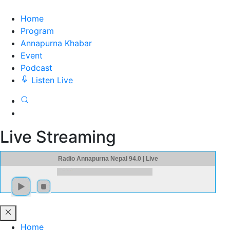
Home
Program
Annapurna Khabar
Event
Podcast
Listen Live
Live Streaming
Radio Annapurna Nepal 94.0 | Live
Home