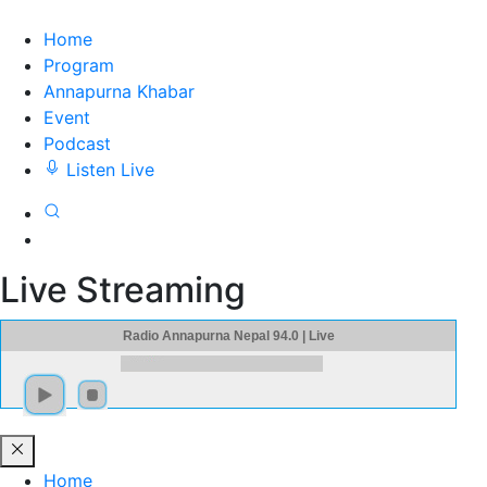
Home
Program
Annapurna Khabar
Event
Podcast
Listen Live
Live Streaming
Radio Annapurna Nepal 94.0 | Live
Home