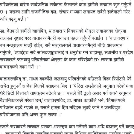
परिवर्तनका बारेमा सार्वजनिक सचेतना फैलाउने काम हामीले तत्काल सुरु गर्नुपर्ने
छ । यसका लागि राजनीतिक दल, संचार माध्याम लगायत सबैले हातेमालो गरेर
अघि बढ्नु पर्छ।‘
डा. देउवाले हामीले खानपिन, यातयात र विकासको मोडल लगायतका क्षेत्रमा
तत्काल सुधार गरर वातावरणमैत्री बनाउन पहल गर्नुपर्ने बताईन । ‘वातावरण र
वन मन्त्रालय मात्रै होईन, सबै मन्त्रालयले वातावरणमैत्री नीति अवलम्वन
गर्नुपर्छ‘, ‘तपाईहरु सबै सांसदज्यूहरुलाई म अनुरोध गर्न चाहान्छु, स्थानीय र प्रदेश
सरकारले जलवायु परिवर्तनका क्षेत्रमा के काम गरिरहेको छ? त्यसमा हामीले
वाचडकको काम गरौं ।‘
वातावरणविद् डा. माधव कार्कीले जलवायु परिवर्तनको पछिल्लो विश्व रिर्पाटले धेरै
सचेत हुनुपर्ने सन्देश दिएको बताएका थिए । ‘पेरिस सम्झौताले अनुमान गरेकोभन्दा
धेरै छिटो विश्वको तापक्रम बढेको छ । यसले धेरै ठूलो असर गर्न सक्ने अनुमान
बैज्ञानिकहरुले गरेका छन्,’ वातावरणविद् डा. माधव कार्कीले भने, ‘हिमालयको
परिवर्तन बढ्दै गएको छ, यसले हाम्रा हिम नदिहरु सुक्दै जाने र जलविद्युत
परियोजनामा पनि असर पुग्न सक्छ ।‘
उनले सरकारले तत्काल यसका असरहरु कम गर्नेगरी काम अघि बढाउनु पर्ने बताए
। ‘काठमाडौं विश्वकै प्रदुषित सहरको रुपमा विभिन्न प्रतिवेदनमा उल्लेख भएको