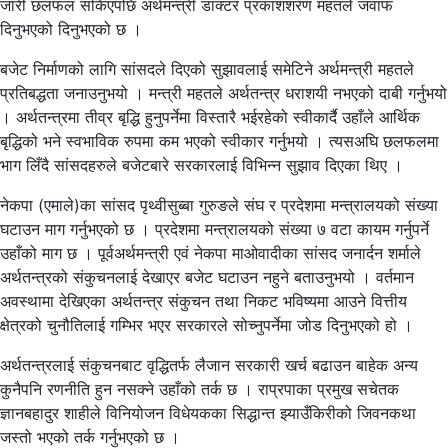
जारी छलफल सकिएपछि अर्थमन्त्री डाक्टर प्रकाशशरण महतले जवाफ
दिनुभएको दिनुभएको छ ।
बजेट निर्माणको लागि सांसदले दिएको सुझावलाई समेटिने अर्थमन्त्री महतले
प्रतिबद्धता जनाउनुभयो । मन्त्री महतले अर्थतन्त्र धराशयी नभएको दाबी गर्नुभयो
। अर्थतन्त्रमा तीव्र बृद्धि हुनुपर्नेमा विस्तारै भईरहेको स्वीकार्दै उहाँले आर्थिक
बृद्धिको भने स्वभाविक रुपमा कम भएको स्वीकार गर्नुभयो । त्यसअघि छलफलमा
भाग लिँदै सांसदहरुले बजेटबारे सरकारलाई विभिन्न सुझाव दिएका थिए ।
नेकपा (एमाले)का सांसद पृथ्वीसुब्बा गुरुङले संघ र प्रदेशमा मन्त्रालयको संख्या
घटाउन माग गर्नुभएको छ । प्रदेशमा मन्त्रालयको संख्या ७ वटा कायम गर्नुपर्ने
उहाँको माग छ । पूर्वअर्थमन्त्री एवं नेकपा माओवादीका सांसद जनार्दन शर्माले
अर्थतन्त्रको संकुचनलाई देखाएर बजेट घटाउन नहुने बताउनुभयो । वर्तमान
अवस्थामा देखिएका अर्थतन्त्र संकुचन तथा निकट भविष्यमा आउने वित्तीय
क्षेत्रको चुनौतिलाई गम्भिर भएर सरकारले सोच्नुपर्नेमा जोड दिनुभएको हो ।
अर्थतन्त्रलाई संकुचनबाट वृद्धितर्फ लैजान सरकारी खर्च बढाउन बाहेक अन्य
कुनैपनि रणनीति हुन नसक्ने उहाँको तर्क छ । राप्रपाका प्रमुख सचेतक
ज्ञानबहादुर शाहीले विनियोजन विधेयकका सिद्धान्त झ्याउँकिरीको जिवनकथा
जस्तो भएको तर्क गर्नुभएको छ ।