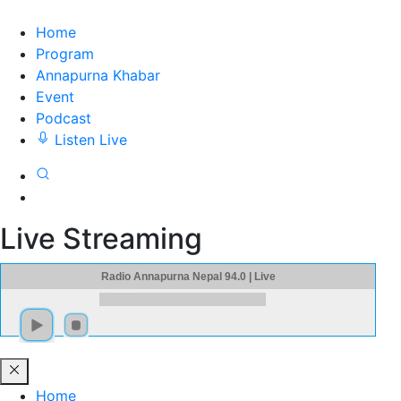
Home
Program
Annapurna Khabar
Event
Podcast
Listen Live
Live Streaming
Radio Annapurna Nepal 94.0 | Live
Home