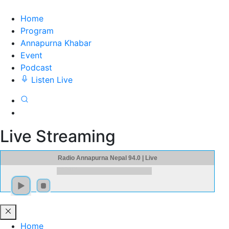
Home
Program
Annapurna Khabar
Event
Podcast
Listen Live
Live Streaming
Radio Annapurna Nepal 94.0 | Live
Home