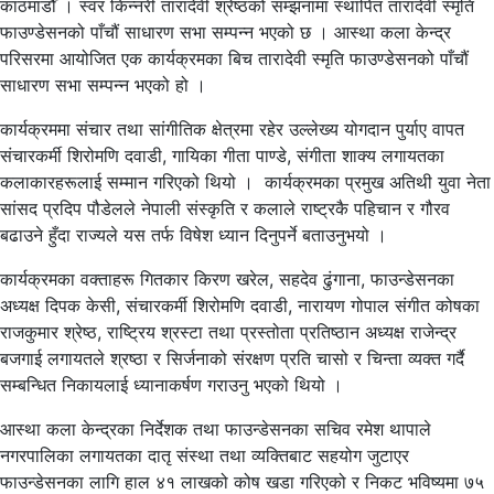
काठमाडौँ । स्वर किन्नरी तारादेवी श्रेष्ठको सम्झनामा स्थापित तारादेवी स्मृति
फाउण्डेसनको पाँचौं साधारण सभा सम्पन्न भएको छ । आस्था कला केन्द्र
परिसरमा आयोजित एक कार्यक्रमका बिच तारादेवी स्मृति फाउण्डेसनको पाँचौं
साधारण सभा सम्पन्न भएको हो ।
कार्यक्रममा संचार तथा सांगीतिक क्षेत्रमा रहेर उल्लेख्य योगदान पुर्याए वापत
संचारकर्मी शिरोमणि दवाडी, गायिका गीता पाण्डे, संगीता शाक्य लगायतका
कलाकारहरूलाई सम्मान गरिएको थियो । कार्यक्रमका प्रमुख अतिथी युवा नेता
सांसद प्रदिप पौडेलले नेपाली संस्कृति र कलाले राष्ट्रकै पहिचान र गौरव
बढाउने हुँदा राज्यले यस तर्फ विषेश ध्यान दिनुपर्ने बताउनुभयो ।
कार्यक्रमका वक्ताहरू गितकार किरण खरेल, सहदेव ढुंगाना, फाउन्डेसनका
अध्यक्ष दिपक केसी, संचारकर्मी शिरोमणि दवाडी, नारायण गोपाल संगीत कोषका
राजकुमार श्रेष्ठ, राष्ट्रिय श्रस्टा तथा प्रस्तोता प्रतिष्ठान अध्यक्ष राजेन्द्र
बजगाई लगायतले श्रष्ठा र सिर्जनाको संरक्षण प्रति चासो र चिन्ता व्यक्त गर्दै
सम्बन्धित निकायलाई ध्यानाकर्षण गराउनु भएको थियो ।
आस्था कला केन्द्रका निर्देशक तथा फाउन्डेसनका सचिव रमेश थापाले
नगरपालिका लगायतका दातृ संस्था तथा व्यक्तिबाट सहयोग जुटाएर
फाउन्डेसनका लागि हाल ४१ लाखको कोष खडा गरिएको र निकट भविष्यमा ७५