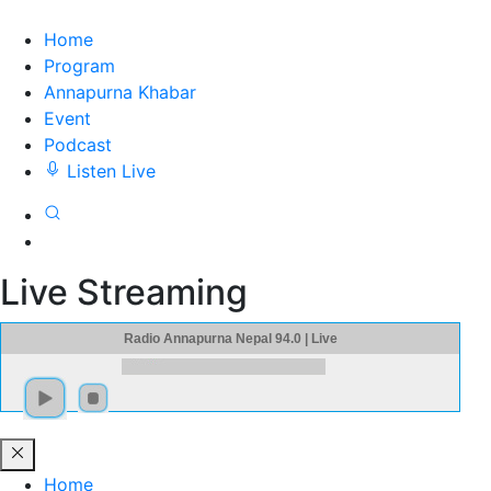
Home
Program
Annapurna Khabar
Event
Podcast
Listen Live
Live Streaming
Radio Annapurna Nepal 94.0 | Live
Home