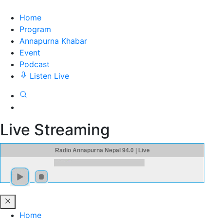
Home
Program
Annapurna Khabar
Event
Podcast
Listen Live
Live Streaming
Radio Annapurna Nepal 94.0 | Live
Home